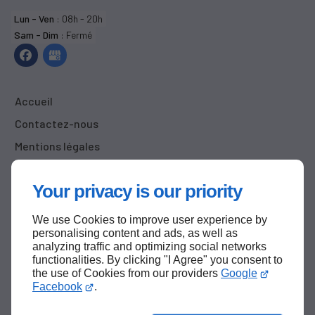
Lun - Ven
: 08h - 20h
Sam - Dim
: Fermé
Accueil
Contactez-nous
Mentions légales
Plan du site
Your privacy is our priority
We use Cookies to improve user experience by
Haut de page
personalising content and ads, as well as
analyzing traffic and optimizing social networks
functionalities. By clicking "I Agree" you consent to
the use of Cookies from our providers
Google
Facebook
.